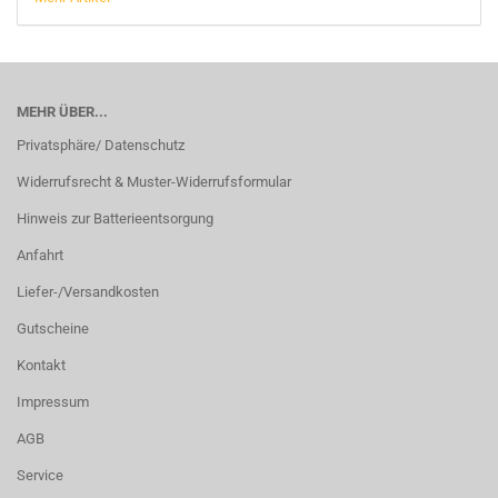
MEHR ÜBER...
Privatsphäre/ Datenschutz
Widerrufsrecht & Muster-Widerrufsformular
Hinweis zur Batterieentsorgung
Anfahrt
Liefer-/Versandkosten
Gutscheine
Kontakt
Impressum
AGB
Service