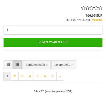
409,95 EUR
inkl. 19% MwSt. zzgl.
Versand
IN DEN WARENKORB
Sortieren nach
pro Seite
Sortieren nach
20 pro Seite
1
2
3
4
5
6
7
»
1
bis
20
(von insgesamt
139
)