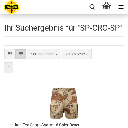
Ihr Suchergebnis für "SP-CRO-SP"
Sortieren nach
pro Seite
Sortieren nach
20 pro Seite
1
Helikon-Tex Cargo Shorts - 6 Color Desert