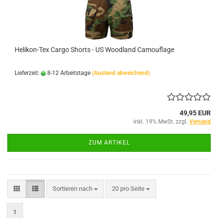
Helikon-Tex Cargo Shorts - US Woodland Camouflage
Lieferzeit:
8-12 Arbeitstage
(Ausland abweichend)
49,95 EUR
inkl. 19% MwSt. zzgl.
Versand
ZUM ARTIKEL
Sortieren nach
pro Seite
Sortieren nach
20 pro Seite
1