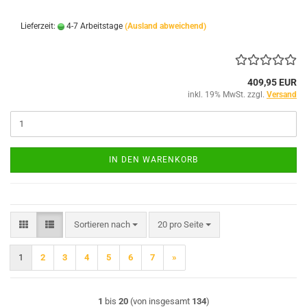
Lieferzeit:
4-7 Arbeitstage
(Ausland abweichend)
409,95 EUR
inkl. 19% MwSt. zzgl.
Versand
IN DEN WARENKORB
Sortieren nach
pro Seite
Sortieren nach
20 pro Seite
1
2
3
4
5
6
7
»
1
bis
20
(von insgesamt
134
)