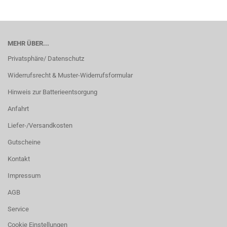
MEHR ÜBER...
Privatsphäre/ Datenschutz
Widerrufsrecht & Muster-Widerrufsformular
Hinweis zur Batterieentsorgung
Anfahrt
Liefer-/Versandkosten
Gutscheine
Kontakt
Impressum
AGB
Service
Cookie Einstellungen