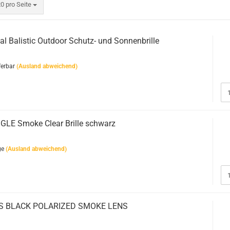
ro Seite
0 pro Seite
Bushcraft Line
l Balistic Outdoor Schutz- und Sonnenbrille
Medical Line
Pouches
Morale Line
Rucksäcke
eferbar
(Ausland abweichend)
Outback Line
Taschen
Patrol Line
US Army Abzeichen 2. Weltkr
Range Line
Surplus Line
Urban Line
LE Smoke Clear Brille schwarz
ge
(Ausland abweichend)
SS BLACK POLARIZED SMOKE LENS
WILDO