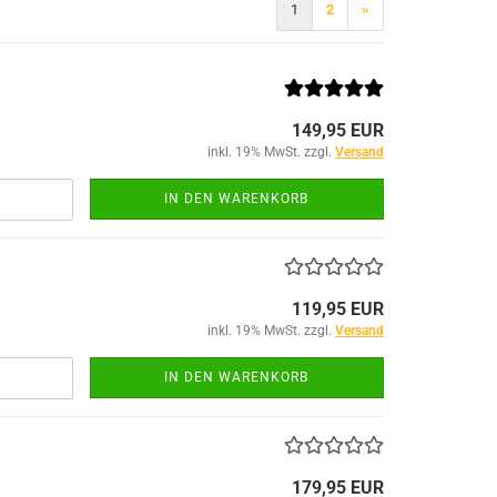
1
2
»
ACU Dienst
149,95 EUR
IR-Abzeich
inkl. 19% MwSt. zzgl.
Versand
ieg
IN DEN WARENKORB
119,95 EUR
inkl. 19% MwSt. zzgl.
Versand
IN DEN WARENKORB
TACTICAL BLACK OPS
TACTICAL GLOVES SERIES
179,95 EUR