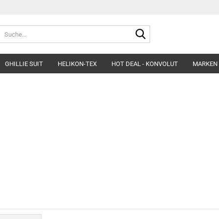
Suche...
GHILLIE SUIT
HELIKON-TEX
HOT DEAL - KONVOLUT
MARKEN
Belts
Helme & Zubehör
Fleece&Blouses
Gloves
Kopfbedeckung
Hardshells
Headgear
Insulated Clothing
Morakniv Knives
Pants&Shorts
Pads
Shirts&Polos
Patches
Softshells&Winds
Ponchos
Underwear
Survival
Uniforms
Womens´Line