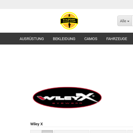
Alle
AUSRÜSTUNG
BEKLEIDUNG
CAMOS
FAHRZEUGE
Flecktarn
Tropentarn / Wüstentarn
Gürtel
Wiley X