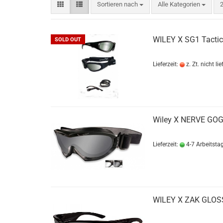
Sortieren nach
p
Sortieren nach
Alle Kategorien
2
BELLEVILLE
MULTICAM
WILEY X SG1 Tactica
SOLD OUT
DANNER Boots
Gummistiefel
HAIX Boots
Lieferzeit:
z. Zt. nicht li
LOWA
MATTERHORN Boots
Socken
Wiley X NERVE GOGG
Lieferzeit:
4-7 Arbeitsta
WILEY X ZAK GLO