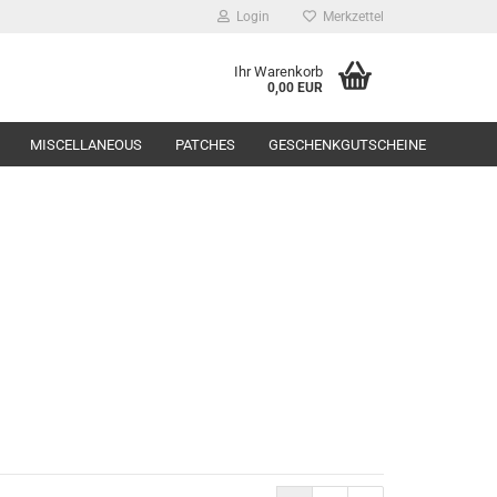
Login
Merkzettel
Ihr Warenkorb
0,00 EUR
MISCELLANEOUS
PATCHES
GESCHENKGUTSCHEINE
Range Equipment
toppers