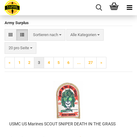
Army Surplus
Sortieren nach
Sortieren nach
Alle Kategorien
pro Seite
20 pro Seite
«
1
2
3
4
5
6
...
27
»
USMC US Marines SCOUT SNIPER DEATH IN THE GRASS