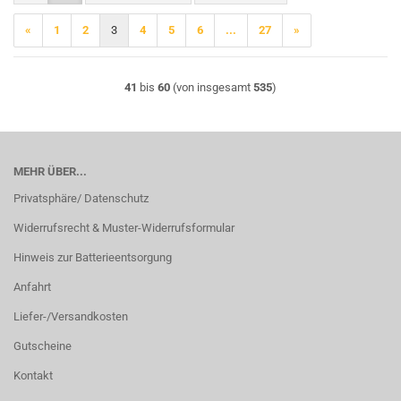
«
1
2
3
4
5
6
...
27
»
41
bis
60
(von insgesamt
535
)
MEHR ÜBER...
Privatsphäre/ Datenschutz
Widerrufsrecht & Muster-Widerrufsformular
Hinweis zur Batterieentsorgung
Anfahrt
Liefer-/Versandkosten
Gutscheine
Kontakt