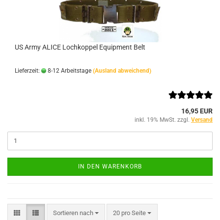
US Army ALICE Lochkoppel Equipment Belt
Lieferzeit:
8-12 Arbeitstage
(Ausland abweichend)
16,95 EUR
inkl. 19% MwSt. zzgl.
Versand
IN DEN WARENKORB
Sortieren nach
pro Seite
Sortieren nach
20 pro Seite