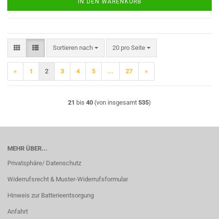
IN DEN WARENKORB
Sortieren nach
pro Seite
Sortieren nach
20 pro Seite
«
1
2
3
4
5
...
27
»
21
bis
40
(von insgesamt
535
)
MEHR ÜBER...
Privatsphäre/ Datenschutz
Widerrufsrecht & Muster-Widerrufsformular
Hinweis zur Batterieentsorgung
Anfahrt