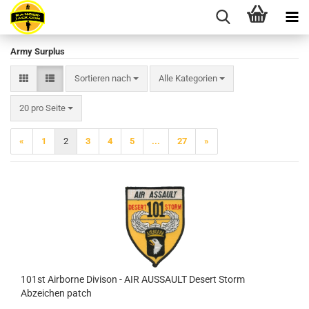
Army Surplus
Sortieren nach
Sortieren nach
Alle Kategorien
pro Seite
20 pro Seite
«
1
2
3
4
5
...
27
»
101st Airborne Divison - AIR AUSSAULT Desert Storm
Abzeichen patch