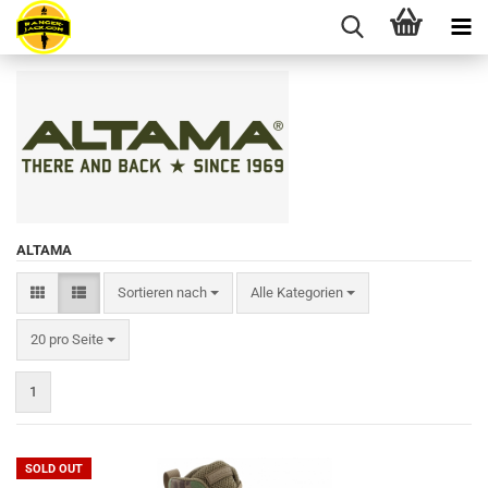
ALTAMA
Sortieren nach
Sortieren nach
Alle Kategorien
pro Seite
20 pro Seite
1
SOLD OUT