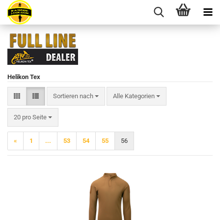
Helikon Tex
Sortieren nach
Sortieren nach
Alle Kategorien
pro Seite
20 pro Seite
«
1
...
53
54
55
56